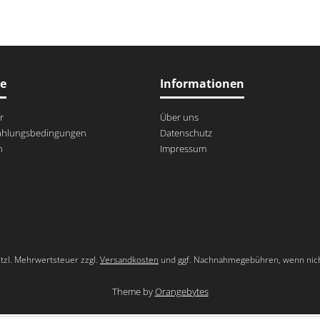
ce
Informationen
r
Über uns
ahlungsbedingungen
Datenschutz
n
Impressum
setzl. Mehrwertsteuer zzgl.
Versandkosten
und ggf. Nachnahmegebühren, wenn nich
Theme by
Orangebytes