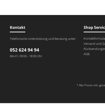
Kontakt
Shop Servi
Kontaktformula
Telefonische Unterstützung und Beratung unter:
Versand und Z
Rücksendunge
052 624 94 94
AGB
Mo-Fr, 09:00 - 18:00 Uhr
* Alle Preise inkl. ge